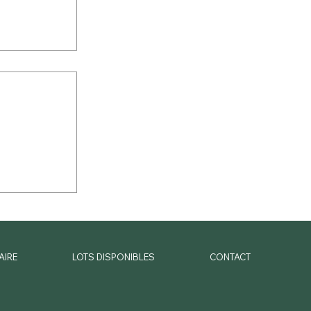
e la cage 2
en VIR -
e :
ALE à
AIRE
LOTS DISPONIBLES
CONTACT