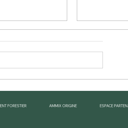
 BOURDON BLANC –
✨ Livraison réussie d
ÉANS DÉFICIT FONCIER :
de notre programme 
aison en approche, Reportage
Éligible à Denormandi
o des travaux.🎥
HORIZON CATHEDR
Chartres ! ✨
ENT FORESTIER
AMMIX ORIGINE
ESPACE PARTEN