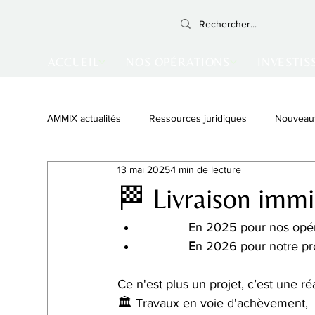
ACCUEIL
NOS OPÉRATIONS
INVESTIS
AMMIX actualités
Ressources juridiques
Nouveau
13 mai 2025
1 min de lecture
Monument Historique
Vente achevée
Inves
🏁 Livraison immi
             En 2025 pour nos opé
E
n 2026 pour notre p
Ce n'est plus un projet, c’est une réa
🏛️ Travaux en voie d'achèvement,