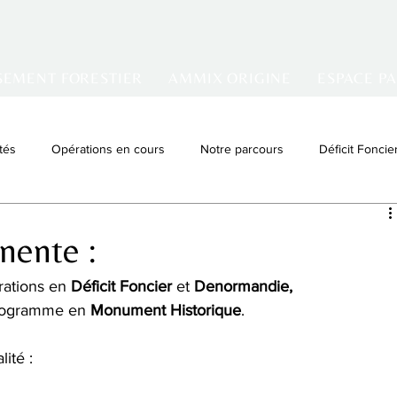
SEMENT FORESTIER
AMMIX ORIGINE
ESPACE P
tés
Opérations en cours
Notre parcours
Déficit Foncie
tissement locatif
Denormandie
VIR
nente :
rations en 
Déficit Foncier
 et 
Denormandie,
rogramme en 
Monument Historique
.
lité :