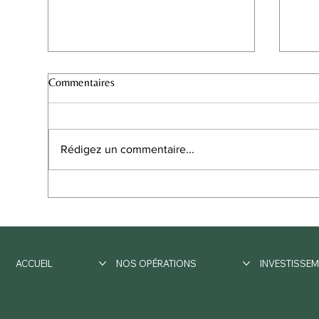
Commentaires
Rédigez un commentaire...
MONUMENT HISTORIQUE -
🏡
ORLÉANS
ORL
Livr
vidé
ACCUEIL
NOS OPÉRATIONS
INVESTISSEM