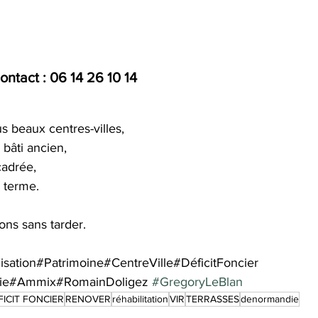
ontact : 06 14 26 10 14
 beaux centres-villes,
bâti ancien,
cadrée,
g terme.
ons sans tarder.
lisation#Patrimoine#CentreVille#DéficitFoncier
ie#Ammix#RomainDoligez 
#GregoryLeBlan
FICIT FONCIER
RENOVER
réhabilitation
VIR
TERRASSES
denormandie