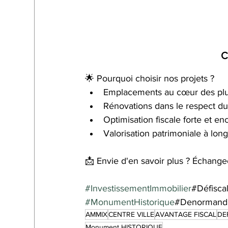
C
🌟 Pourquoi choisir nos projets ?
Emplacements au cœur des plus
Rénovations dans le respect du 
Optimisation fiscale forte et en
Valorisation patrimoniale à lon
📩 Envie d'en savoir plus ? Échange
#InvestissementImmobilier
#Défisca
#MonumentHistorique
#Denormand
AMMIX
CENTRE VILLE
AVANTAGE FISCAL
DE
Monument HISTORIQUE