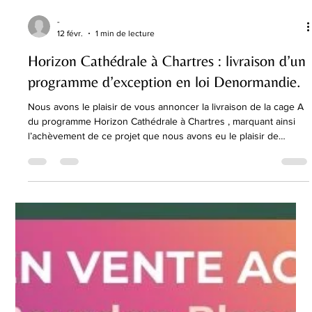
-
12 févr.
1 min de lecture
Horizon Cathédrale à Chartres : livraison d’un
programme d’exception en loi Denormandie.
Nous avons le plaisir de vous annoncer la livraison de la cage A
du programme Horizon Cathédrale à Chartres , marquant ainsi
l’achèvement de ce projet que nous avons eu le plaisir de
commercialiser. Cette réhabilitation d’exception a permis de
convertir un ancien immeuble de bureaux en 19 logements,
idéalement situés au coeur de Chartres, à proximité immédiate
de sa superbe Cathédrale. La qualité architecturale de
l’ensemble , notamment sa façade en pierres de taille , a plei