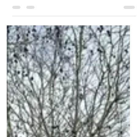
En un instant, un bref aperçu de nos programmes. Bientôt, notre
site vous permettra d'accéder à notre stock disponible, tout
programme confondu, dans un fichier unique : plus simple et
plus pratique pour faire votre choix en fonction de vos
investisseurs. Pour en savoir plus sur tous nos projets,
demandez votre accès "PARTENAIRES" : Et consultez notre site
www.ammix.fr ou appelez-nous : 06 14 26 10 14.