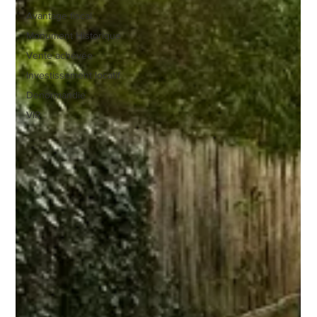
Avantage fiscal
Monument Historique
Vente achevée
Investissement locatif
Denormandie
VIR