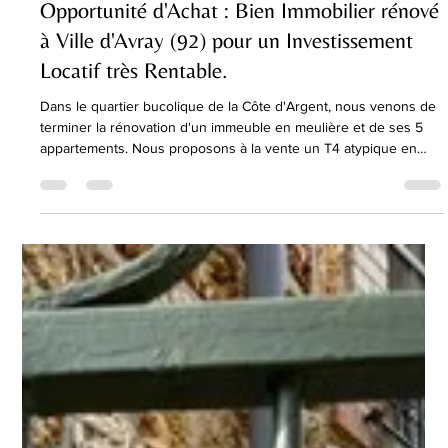
22 avr.
1 min de lecture
Opportunité d'Achat : Bien Immobilier rénové
à Ville d'Avray (92) pour un Investissement
Locatif très Rentable.
Dans le quartier bucolique de la Côte d'Argent, nous venons de
terminer la rénovation d'un immeuble en meulière et de ses 5
appartements. Nous proposons à la vente un T4 atypique en
souplex : pièce de vie et cuisine en rez-de-chaussée, trois
chambres avec fenêtre, salle de bains et wc au (- 1). Les atouts
de ce bien : quartier résidentiel et verdoyant, chambres
spacieuses, grande salle d'eau pouvant intégrer une buanderie,
grand dégagement au (-1) permettant l'aménagement d'