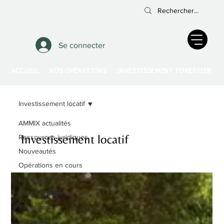
Se connecter
ACCUEIL
NOS OPÉRATIONS
INVESTISSEMENT FORESTIER
A
Investissement locatif
AMMIX actualités
Investissement locatif
Ressources juridiques
Nouveautés
Opérations en cours
Notre parcours
Déficit Foncier
Rénovation
Rentabilité