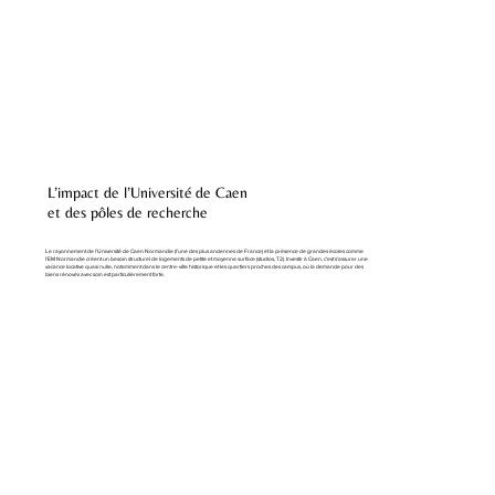
L’impact de l’Université de Caen
et des pôles de recherche
Le rayonnement de l’Université de Caen Normandie (l'une des plus anciennes de France) et la présence de grandes écoles comme
l'EM Normandie créent un besoin structurel de logements de petite et moyenne surface (studios, T2). Investir à Caen, c'est s'assurer une
vacance locative quasi nulle, notamment dans le centre-ville historique et les quartiers proches des campus, où la demande pour des
biens rénovés avec soin est particulièrement forte.