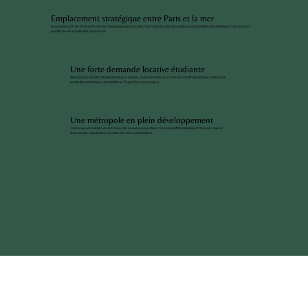
Emplacement stratégique entre Paris et la mer
À seulement 2h de Paris et 15 minutes des plages normandes, Caen séduit autant les actifs que les familles et investisseurs recherchant
qualité de vie et potentiel patrimonial.
Une forte demande locative étudiante
Avec plus de 35 000 étudiants chaque année, Caen bénéficie d’un marché locatif dynamique et sécurisé,
particulièrement pour les studios et T2 proches des campus.
Une métropole en plein développement
Tramway, rénovation de la Presqu’île, nouveaux quartiers : Caen investit massivement dans son avenir,
favorisant la valorisation durable des biens immobiliers.