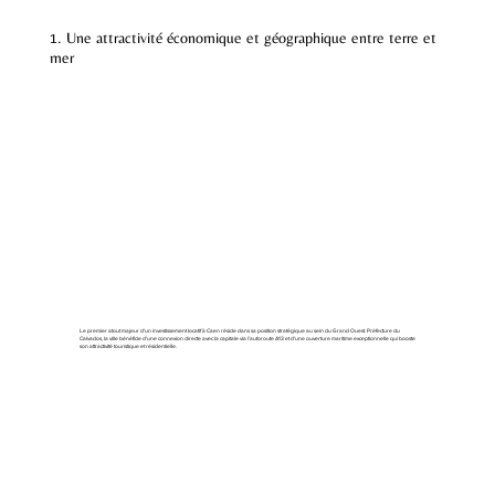
1. Une attractivité économique et géographique entre terre et
mer
Le premier atout majeur d'un investissement locatif à Caen réside dans sa position stratégique au sein du Grand Ouest. Préfecture du
Calvados, la ville bénéficie d'une connexion directe avec la capitale via l’autoroute A13 et d'une ouverture maritime exceptionnelle qui booste
son attractivité touristique et résidentielle.