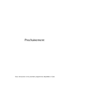
Prochainement
Vous retrouverez ici les prochains programmes disponibles à Caen.