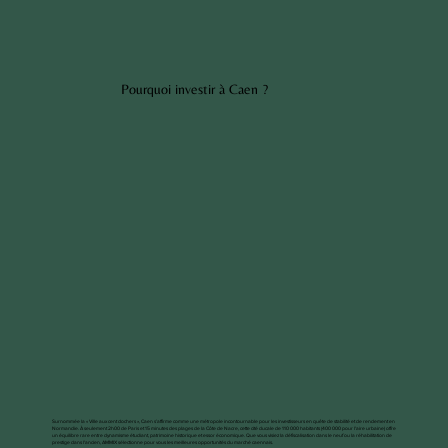
Pourquoi investir à Caen ?
Surnommée la « Ville aux cent clochers », Caen s’affirme comme une métropole incontournable pour les investisseurs en quête de stabilité et de rendement en
Normandie. À seulement 2h00 de Paris et 15 minutes des plages de la Côte de Nacre, cette cité ducale de 110 000 habitants (400 000 pour l'aire urbaine) offre
un équilibre rare entre dynamisme étudiant, patrimoine historique et essor économique. Que vous visiez la défiscalisation dans le neuf ou la réhabilitation de
prestige dans l'ancien, AMMIX sélectionne pour vous les meilleures opportunités du marché caennais.