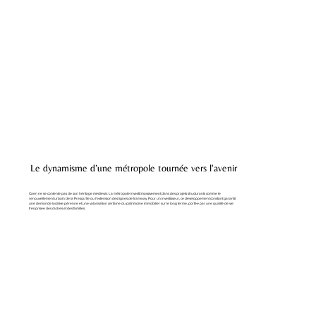
Le dynamisme d’une métropole tournée vers l'avenir
Caen ne se contente pas de son héritage médiéval. La métropole investit massivement dans des projets structurants comme le
renouvellement urbain de la Presqu'île ou l'extension des lignes de tramway. Pour un investisseur, ce développement constant garantit
une demande locative pérenne et une valorisation certaine du patrimoine immobilier sur le long terme, portée par une qualité de vie
très prisée des cadres et des familles.