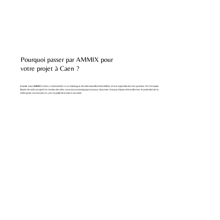
Pourquoi passer par AMMIX pour
votre projet à Caen ?
Investir avec AMMIX à Caen, c’est accéder à un catalogue de lots exclusifs et bénéficier d’une expertise terrain pointue. De l’analyse
fiscale de votre projet à la remise des clés, nous vous accompagnons pour sécuriser chaque étape et transformer le potentiel de la
métropole normande en une réussite financière durable.