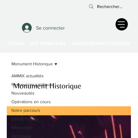
Se connecter
ACCUEIL
NOS OPÉRATIONS
INVESTISSEMENT FORESTIER
A
Monument Historique
AMMIX actualités
Monument Historique
Ressources juridiques
Nouveautés
Opérations en cours
Notre parcours
Déficit Foncier
Rénovation
Rentabilité