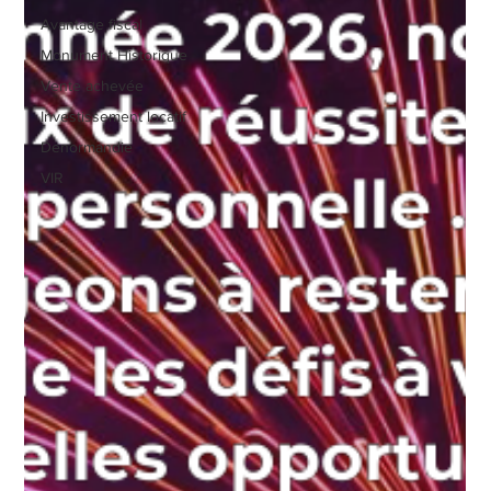
Avantage fiscal
Monument Historique
Vente achevée
Investissement locatif
Denormandie
VIR