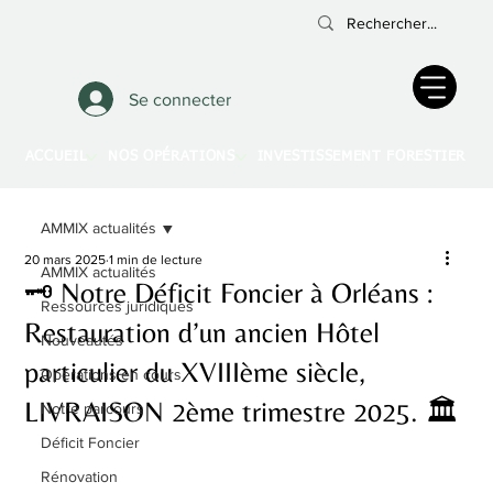
Se connecter
ACCUEIL
NOS OPÉRATIONS
INVESTISSEMENT FORESTIER
A
AMMIX actualités
20 mars 2025
1 min de lecture
AMMIX actualités
🗝️ Notre Déficit Foncier à Orléans :
Ressources juridiques
Restauration d’un ancien Hôtel
Nouveautés
particulier du XVIIIème siècle,
Opérations en cours
LIVRAISON 2ème trimestre 2025. 🏛️
Notre parcours
Déficit Foncier
Rénovation