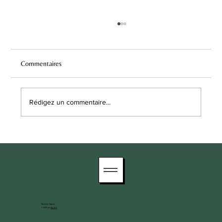
Commentaires
Rédigez un commentaire...
NOS OPÉRATIONS DU MOMENT...
Mentions légales
© 2025 par
My Wix