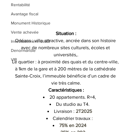
Rentabilité
Avantage fiscal
Monument Historique
Vente achevée
Situation :
Orléans : ville attractive, ancrée dans son histoire 
Investissement locatif
avec de nombreux sites culturels, écoles et 
Denormandie
universités,.
VIR
Le quartier : à proximité des quais et du centre-ville, 
à 1km de la gare et à 200 mètres de la cathédrale 
Sainte-Croix, l’immeuble bénéficie d’un cadre de 
vie très calme.
Caractéristiques :
20 appartements. R+4,
Du studio au T4.
Livraison : 
2T2025
Calendrier travaux :
75% en 2024