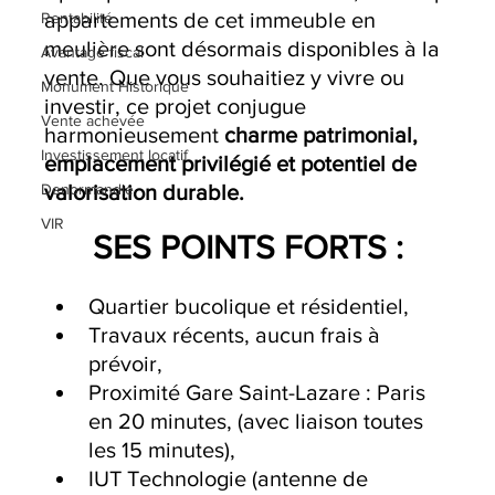
appartements de cet immeuble en 
Rentabilité
meulière sont désormais disponibles à la 
Avantage fiscal
vente. Que vous souhaitiez y vivre ou 
Monument Historique
investir, ce projet conjugue 
Vente achevée
harmonieusement 
charme patrimonial, 
Investissement locatif
emplacement privilégié et potentiel de 
Denormandie
valorisation durable.
VIR
SES POINTS FORTS :
Quartier bucolique et résidentiel,
Travaux récents, aucun frais à 
prévoir,
Proximité Gare Saint-Lazare : Paris 
en 20 minutes, (avec liaison toutes 
les 15 minutes),
IUT Technologie (antenne de 