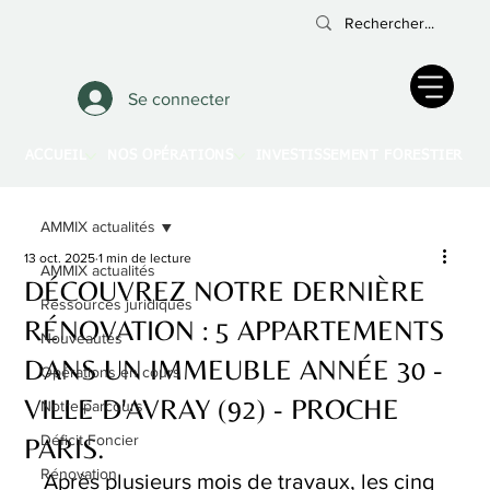
Se connecter
ACCUEIL
NOS OPÉRATIONS
INVESTISSEMENT FORESTIER
A
AMMIX actualités
13 oct. 2025
1 min de lecture
AMMIX actualités
DÉCOUVREZ NOTRE DERNIÈRE
Ressources juridiques
RÉNOVATION : 5 APPARTEMENTS
Nouveautés
DANS UN IMMEUBLE ANNÉE 30 -
Opérations en cours
VILLE D'AVRAY (92) - PROCHE
Notre parcours
Déficit Foncier
PARIS.
Rénovation
Après plusieurs mois de travaux, les cinq 