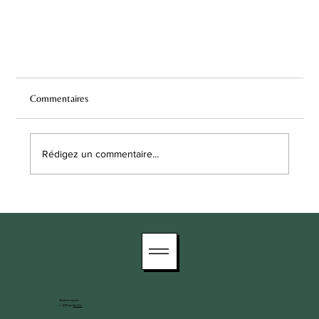
Commentaires
Rédigez un commentaire...
Une restauration réussie d’échoppes bordelaises en
plein cœur de ville...
Mentions légales
© 2025 par
My Wix