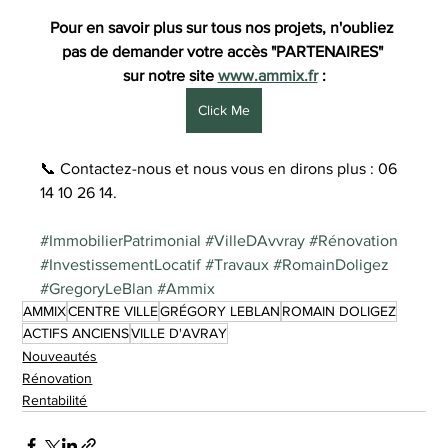
Pour en savoir plus sur tous nos projets, n'oubliez 
pas de demander votre accès "PARTENAIRES" 
sur notre site 
www.ammix.fr
 :
Click Me
📞 Contactez-nous et nous vous en dirons plus : 06 
14 10 26 14.
#ImmobilierPatrimonial
#VilleDAvvray
#Rénovation
#InvestissementLocatif
#Travaux
#RomainDoligez
#GregoryLeBlan
#Ammix
AMMIX
CENTRE VILLE
GRÉGORY LEBLAN
ROMAIN DOLIGEZ
ACTIFS ANCIENS
VILLE D'AVRAY
Nouveautés
Rénovation
Rentabilité