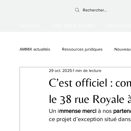
ACCUEIL
NOS OPÉRATIONS
INVESTIS
AMMIX actualités
Ressources juridiques
Nouveau
29 oct. 2025
1 min de lecture
Monument Historique
Vente achevée
Inves
C’est officiel : c
le 38 rue Royale 
Un i
mmense merci 
à nos 
partena
ce projet d’exception situé dans