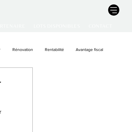
ARTENAIRE
LOTS DISPONIBLES
CONTACT
r
Rénovation
Rentabilité
Avantage fiscal
r
r 