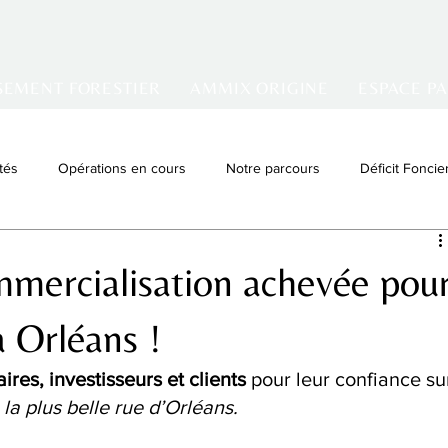
SEMENT FORESTIER
AMMIX ORIGINE
ESPACE P
tés
Opérations en cours
Notre parcours
Déficit Foncie
tissement locatif
Denormandie
VIR
ommercialisation achevée pou
à Orléans !
ires, investisseurs et clients
 pour leur confiance su
 
la plus belle rue d’Orléans.