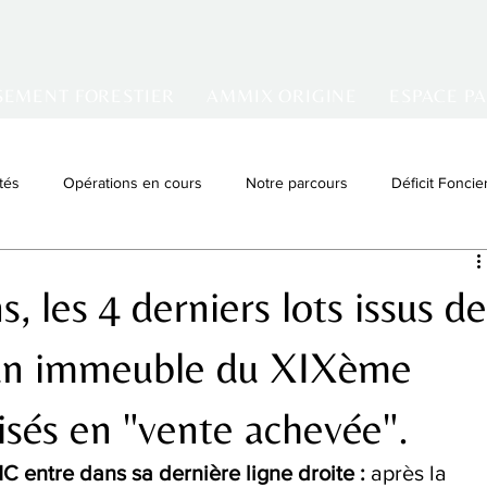
SEMENT FORESTIER
AMMIX ORIGINE
ESPACE P
tés
Opérations en cours
Notre parcours
Déficit Foncie
tissement locatif
Denormandie
VIR
, les 4 derniers lots issus d
d'un immeuble du XIXème
isés en "vente achevée".
tre dans sa dernière ligne droite : 
après la 