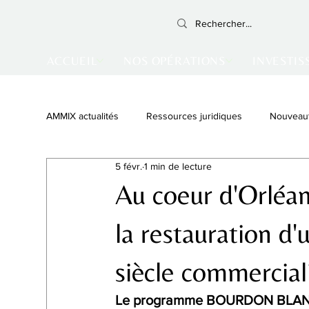
ACCUEIL
NOS OPÉRATIONS
INVESTIS
AMMIX actualités
Ressources juridiques
Nouveau
5 févr.
1 min de lecture
Monument Historique
Vente achevée
Inves
Au coeur d'Orléans
la restauration 
siècle commercial
Le programme BOURDON BLANC en