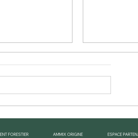
cit Foncier : les atouts à
Livraison réussie pour
nir et les opportunités à saisir
tranche de l'hôtel part
c BOURDON BLANC au
Déficit Foncier au 38
r d'Orléans...
Bourdon Blanc à Orlé
4 lots disponibles à la
ENT FORESTIER
AMMIX ORIGINE
ESPACE PARTEN