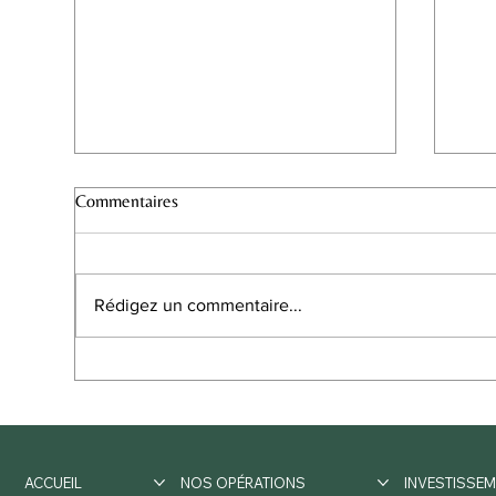
Commentaires
Rédigez un commentaire...
Top départ pour les travaux du
Défi
Monument Historique : RUE
rete
ROYALE à Orléans !
ave
coeu
ACCUEIL
NOS OPÉRATIONS
INVESTISSEM