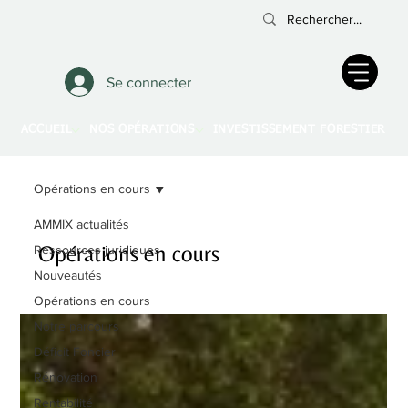
Se connecter
ACCUEIL
NOS OPÉRATIONS
INVESTISSEMENT FORESTIER
A
Opérations en cours
AMMIX actualités
Opérations en cours
Ressources juridiques
Nouveautés
Opérations en cours
Notre parcours
Déficit Foncier
Rénovation
Rentabilité