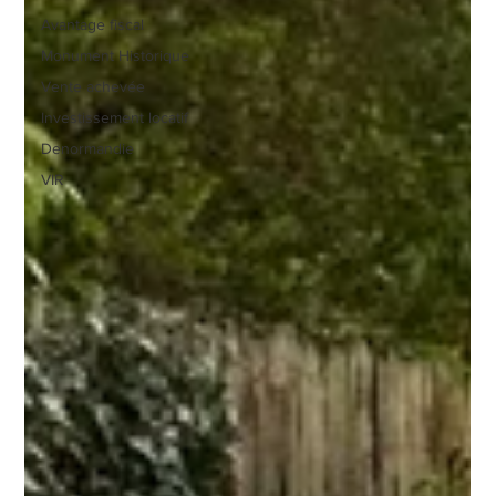
Avantage fiscal
Monument Historique
Vente achevée
Investissement locatif
Denormandie
VIR