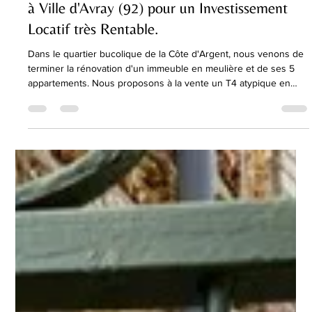
-
22 avr.
1 min de lecture
Opportunité d'Achat : Bien Immobilier rénové
à Ville d'Avray (92) pour un Investissement
Locatif très Rentable.
Dans le quartier bucolique de la Côte d'Argent, nous venons de
terminer la rénovation d'un immeuble en meulière et de ses 5
appartements. Nous proposons à la vente un T4 atypique en
souplex : pièce de vie et cuisine en rez-de-chaussée, trois
chambres avec fenêtre, salle de bains et wc au (- 1). Les atouts
de ce bien : quartier résidentiel et verdoyant, chambres
spacieuses, grande salle d'eau pouvant intégrer une buanderie,
grand dégagement au (-1) permettant l'aménagement d'