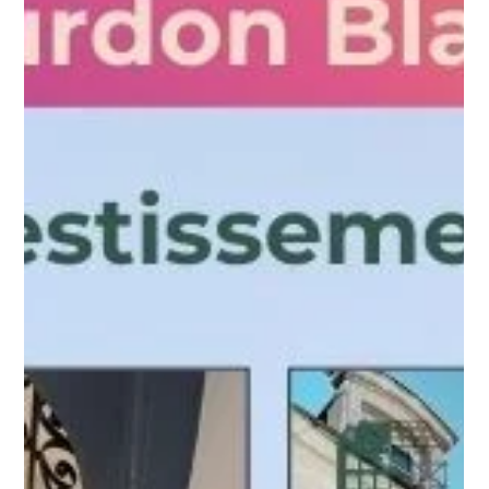
programme d’exception en loi Denormandie.
Nous avons le plaisir de vous annoncer la livraison de la cage A
du programme Horizon Cathédrale à Chartres , marquant ainsi
l’achèvement de ce projet que nous avons eu le plaisir de
commercialiser. Cette réhabilitation d’exception a permis de
convertir un ancien immeuble de bureaux en 19 logements,
idéalement situés au coeur de Chartres, à proximité immédiate
de sa superbe Cathédrale. La qualité architecturale de
l’ensemble , notamment sa façade en pierres de taille , a plei